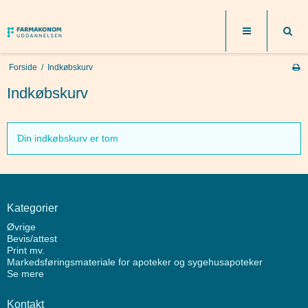
Forside
/
Indkøbskurv
Indkøbskurv
Din indkøbskurv er tom
Kategorier
Øvrige
Bevis/attest
Print mv.
Markedsføringsmateriale for apoteker og sygehusapoteker
Se mere
Kontakt